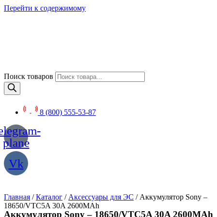
Перейти к содержимому
Поиск товаров
8 (800) 555-53-87
elegram-
plane
Vk
Главная
/
Каталог
/
Аксессуары для ЭС
/ Аккумулятор Sony –
18650/VTC5A 30A 2600MAh
Аккумулятор Sony – 18650/VTC5A 30A 2600MAh