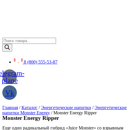
Перейти
к
содержимому
Поиск
товаров
8 (800) 555-53-87
elegram-
plane
Vk
Главная
/
Каталог
/
Энергетические напитки
/
Энергетические
напитки Monster Energy
/ Monster Energy Ripper
Monster Energy Ripper
Еще один радикальный гибрид «Juice Monster» со взрывным