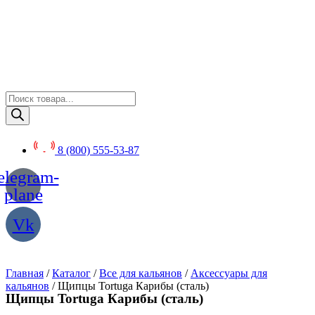
Перейти
к
содержимому
Поиск
товаров
8 (800) 555-53-87
elegram-
plane
Vk
Главная
/
Каталог
/
Все для кальянов
/
Аксессуары для
кальянов
/ Щипцы Tortuga Карибы (сталь)
Щипцы Tortuga Карибы (сталь)