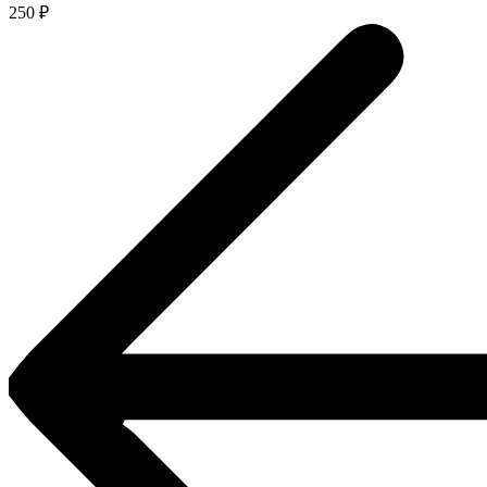
250
₽