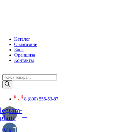
Перейти
к
содержимому
Каталог
О магазине
Блог
Франшиза
Контакты
Поиск
товаров
8 (800) 555-53-87
legram-
plane
Vk