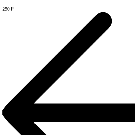
250
₽