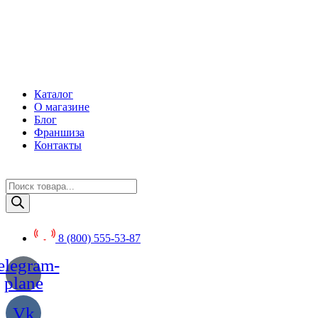
Перейти
к
содержимому
Каталог
О магазине
Блог
Франшиза
Контакты
Поиск
товаров
8 (800) 555-53-87
elegram-
plane
Vk