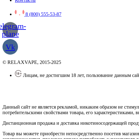
Контакты
8 (800) 555-53-87
elegram-
plane
Vk
© RELAXVAPE, 2015-2025
Лицам, не достигшим 18 лет, пользование данным сай
Политика конфиденциальности
Создание сайта
—
SEO BEL
Данный сайт не является рекламой, никаким образом не стиму
потребительскими свойствами товара, его характеристиками, вы
Дистанционная продажа и доставка никотиносодержащей продукц
Товар вы можете приобрести непосредственно посетив магазин