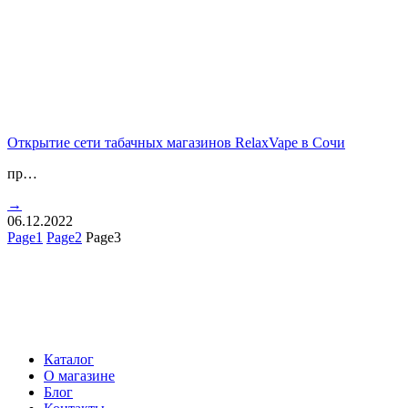
Открытие сети табачных магазинов RelaxVape в Сочи
пр…
→
06.12.2022
Page
1
Page
2
Page
3
Каталог
О магазине
Блог