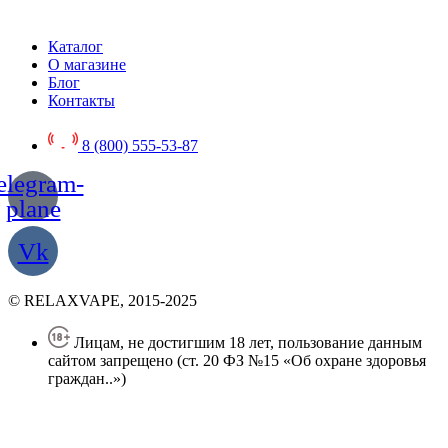
Каталог
О магазине
Блог
Контакты
8 (800) 555-53-87
elegram-
plane
Vk
© RELAXVAPE, 2015-2025
Лицам, не достигшим 18 лет, пользование данным
сайтом запрещено (ст. 20 ФЗ №15 «Об охране здоровья
граждан..»)
Политика конфиденциальности
Создание сайта
—
SEO BEL