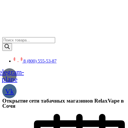
Перейти
к
содержимому
Поиск
товаров
8 (800) 555-53-87
elegram-
plane
Vk
Открытие сети табачных магазинов RelaxVape в
Сочи