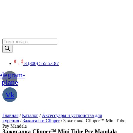
Перейти
к
содержимому
Поиск
товаров
8 (800) 555-53-87
elegram-
plane
Vk
Главная
/
Каталог
/
Аксессуары и устройства для
курения
/
Зажигалки Clipper
/ Зажигалка Clipper™ Mini Tube
Psy Mandala
Зажигалка Clipper™ Mini Tube Psy Mandala