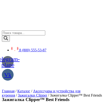
Перейти
к
содержимому
Поиск
товаров
8 (800) 555-53-87
elegram-
plane
Vk
Главная
/
Каталог
/
Аксессуары и устройства для
курения
/
Зажигалки Clipper
/ Зажигалка Clipper™ Best Friends
Зажигалка Clipper™ Best Friends