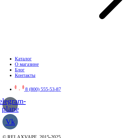
Каталог
О магазине
Блог
Контакты
8 (800) 555-53-87
elegram-
plane
Vk
© RELAXVAPE, 2015-2025