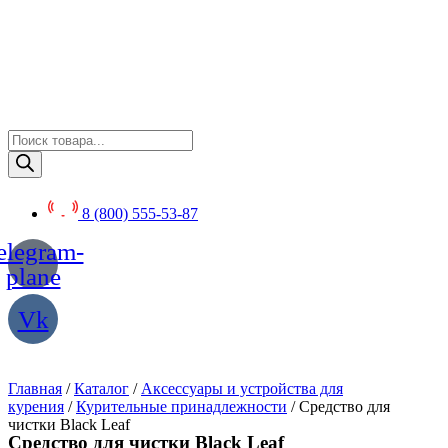
Перейти
к
содержимому
Поиск
товаров
8 (800) 555-53-87
elegram-
plane
Vk
Главная
/
Каталог
/
Аксессуары и устройства для
курения
/
Курительные принадлежности
/ Средство для
чистки Black Leaf
Средство для чистки Black Leaf