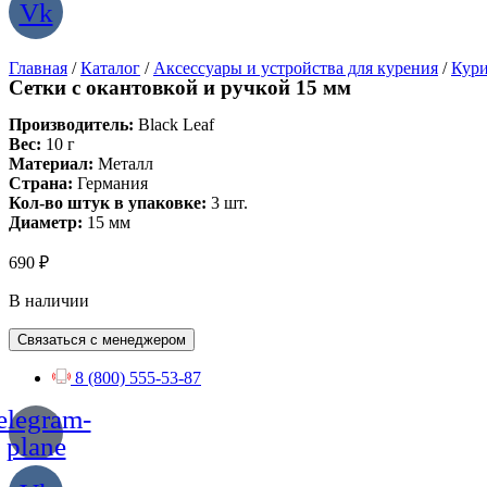
Vk
Главная
/
Каталог
/
Аксессуары и устройства для курения
/
Кури
Сетки с окантовкой и ручкой 15 мм
Производитель:
Black Leaf
Вес:
10 г
Материал:
Металл
Страна:
Германия
Кол-во штук в упаковке:
3 шт.
Диаметр:
15 мм
690
₽
В наличии
Связаться с менеджером
8 (800) 555-53-87
elegram-
plane