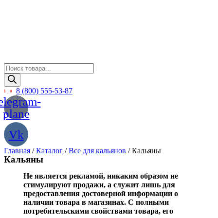
Перейти
к
содержимому
Поиск
товаров
8 (800) 555-53-87
elegram-
plane
Vk
Главная
/
Каталог
/
Все для кальянов
/ Кальяны
Кальяны
Не является рекламой, никаким образом не
стимулируют продажи, а служит лишь для
предоставления достоверной информации о
наличии товара в магазинах. С полными
потребительскими свойствами товара, его