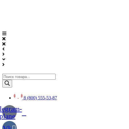
Перейти
к
содержимому
Поиск
товаров
8 (800) 555-53-87
legram-
plane
Vk