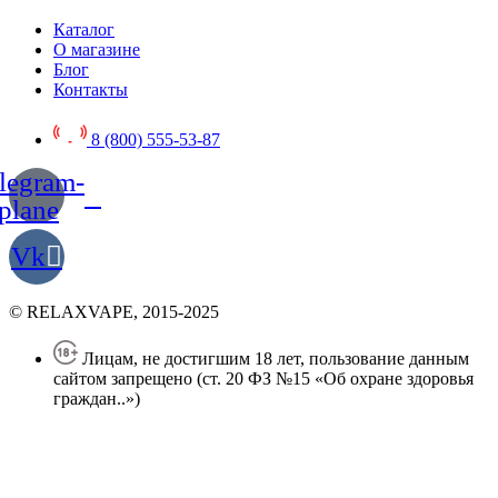
Каталог
О магазине
Блог
Контакты
8 (800) 555-53-87
legram-
plane
Vk
© RELAXVAPE, 2015-2025
Лицам, не достигшим 18 лет, пользование данным
сайтом запрещено (ст. 20 ФЗ №15 «Об охране здоровья
граждан..»)
Политика конфиденциальности
Создание сайта
—
SEO BEL