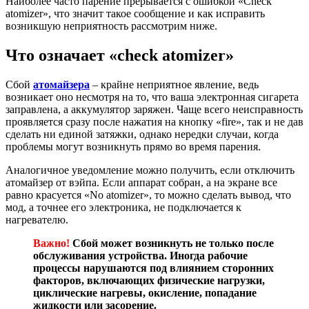
Наиболее часто парение прерывается с ошибкой «Check
atomizer», что значит такое сообщение и как исправить
возникшую неприятность рассмотрим ниже.
Что означает «check atomizer»
Сбой
атомайзера
– крайне неприятное явление, ведь
возникает оно несмотря на то, что ваша электронная сигарета
заправлена, а аккумулятор заряжен. Чаще всего неисправность
проявляется сразу после нажатия на кнопку «fire», так и не дав
сделать ни единой затяжки, однако нередки случаи, когда
проблемы могут возникнуть прямо во время парения.
Аналогичное уведомление можно получить, если отключить
атомайзер от вэйпа. Если аппарат собран, а на экране все
равно красуется «No atomizer», то можно сделать вывод, что
мод, а точнее его электроника, не подключается к
нагревателю.
Важно!
Сбой может возникнуть не только после
обслуживания устройства. Иногда рабочие
процессы нарушаются под влиянием сторонних
факторов, включающих физические нагрузки,
циклические нагревы, окисление, попадание
жидкости или засорение.