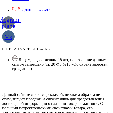
8 (800) 555-53-87
elegram-
plane
Vk
© RELAXVAPE, 2015-2025
Лицам, не достигшим 18 лет, пользование данным
сайтом запрещено (ст. 20 ФЗ №15 «Об охране здоровья
граждан..»)
Политика конфиденциальности
Создание сайта
—
SEO BEL
Данный сайт не является рекламой, никаким образом не
стимулируют продажи, а служит лишь для предоставления
достоверной информации о наличии товара в магазине. С
полными потребительскими свойствами товара, его
характеристиками, вы можете ознакомиться в магазине или у