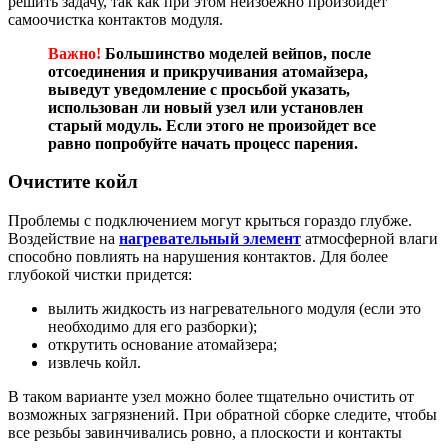
решить задачу, так как при этом неизбежно произойдет
самоочистка контактов модуля.
Важно!
Большинство моделей вейпов, после
отсоединения и прикручивания атомайзера,
выведут уведомление с просьбой указать,
использован ли новый узел или установлен
старый модуль. Если этого не произойдет все
равно попробуйте начать процесс парения.
Очистите койл
Проблемы с подключением могут крыться гораздо глубже.
Воздействие на
нагревательный элемент
атмосферной влаги
способно повлиять на нарушения контактов. Для более
глубокой чистки придется:
вылить жидкость из нагревательного модуля (если это
необходимо для его разборки);
открутить основание атомайзера;
извлечь койл.
В таком варианте узел можно более тщательно очистить от
возможных загрязнений. При обратной сборке следите, чтобы
все резьбы завинчивались ровно, а плоскости и контакты