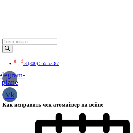
Перейти
к
содержимому
Поиск
товаров
8 (800) 555-53-87
elegram-
plane
Vk
Как исправить чек атомайзер на вейпе